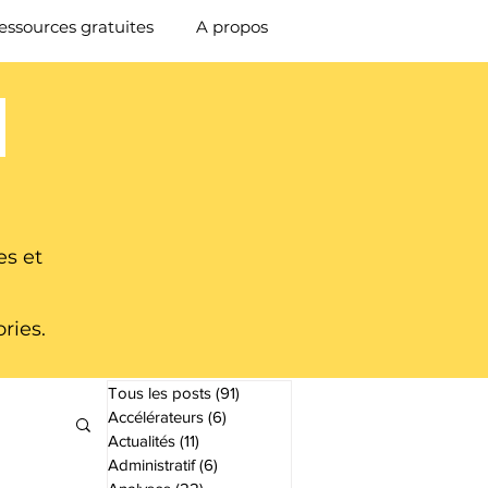
essources gratuites
A propos
P
es et
ries.
Tous les posts
(91)
91 posts
Accélérateurs
(6)
6 posts
Actualités
(11)
11 posts
Administratif
(6)
6 posts