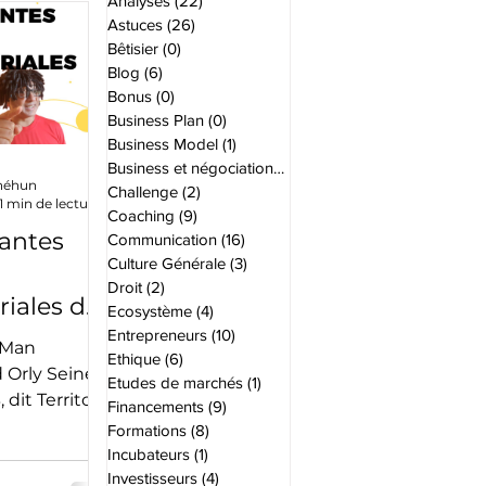
Analyses
(22)
22 posts
Astuces
(26)
26 posts
Bêtisier
(0)
0 post
Blog
(6)
6 posts
Bonus
(0)
0 post
Business Plan
(0)
0 post
Business Model
(1)
1 post
Business et négociations
(6)
6 posts
gnéhun
Challenge
(2)
2 posts
1 min de lecture
Coaching
(9)
9 posts
antes
Communication
(16)
16 posts
Culture Générale
(3)
3 posts
Droit
(2)
2 posts
iales de
Ecosystème
(4)
4 posts
Entrepreneurs
(10)
10 posts
 Man
Ethique
(6)
6 posts
u
 Orly Seine
Etudes de marchés
(1)
1 post
 dit Territoire
Financements
(9)
9 posts
, dit T12. Va-
Formations
(8)
8 posts
ce qui...
Incubateurs
(1)
1 post
Investisseurs
(4)
4 posts