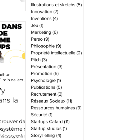
Illustrations et sketchs
(5)
5 posts
Innovation
(7)
7 posts
Inventions
(4)
4 posts
Jeu
(1)
1 post
Marketing
(6)
6 posts
Perso
(9)
9 posts
Philosophie
(9)
9 posts
Propriété intellectuelle
(2)
2 posts
Pitch
(3)
3 posts
Présentation
(3)
3 posts
Promotion
(5)
5 posts
gnéhun
1 min de lecture
Psychologie
(1)
1 post
Publications
(5)
5 posts
’y
Recrutement
(3)
3 posts
ans la
Réseaux Sociaux
(11)
11 posts
Ressources humaines
(9)
9 posts
Sécurité
(1)
1 post
e des
trouver dans
Startups Cafard
(11)
11 posts
👀🌲
Startup studios
(1)
1 post
cosystème des
StoryTelling
(4)
4 posts
 L’écosystème