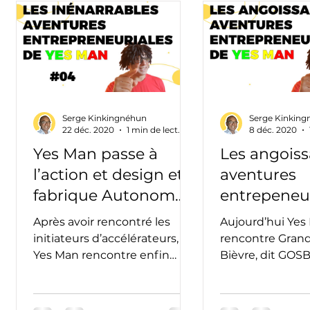
log
Bonus
Business Plan
Business Model
Challenge
Coaching
Communication
Serge Kinkingnéhun
Serge Kinkin
Ecosystème
Entrepreneurs
Ethique
22 déc. 2020
1 min de lecture
8 déc. 2020
Yes Man passe à
Les angoiss
l’action et design et
aventures
nancements
Formations
Incubateurs
fabrique Autonom
entrepeneur
Innov’ 🤩
Yes Man😨
Après avoir rencontré les
Aujourd’hui Yes
ions et sketchs
Innovation
Inventions
Je
ge
initiateurs d’accélérateurs,
rencontre Grand
Yes Man rencontre enfin
Bièvre, dit GOSB,
@Autonom Innov’,
12 du Grand Paris
l’accélérateur dédié au mieux
t-il se sortir de 
vieillir....