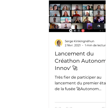
Astuces
Bêtisier
B
Business et négociations
Serge Kinkingnéhun
Culture Générale
Droit
2 févr. 2021
1 min de lecture
Lancement du
Créathon Autonom
Etudes de marchés
Fi
Innov' 🚀
Très fier de participer au
Investisseurs
Illustrat
lancement du premier éta
de la fusée 🚀Autonom
innov', accélérateur de la
#SilverEconomie. Nous
Marketing
Perso
avons...