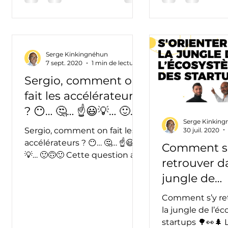
Serge Kinkingnéhun
7 sept. 2020
1 min de lecture
Sergio, comment on
fait les accélérateurs
? 😶… 🤔… ☝️😃💡… 🙂🙃
Serge Kinkin
🙂
Sergio, comment on fait les
30 juil. 2020
accélérateurs ? 😶… 🤔… ☝️😃
Comment s
💡… 🙂🙃🙂 Cette question a
retrouver d
déclenché des supers
e
jungle de
pouvoirs en moi 🦸 Je
l’écosystèm
m’étais...
Comment s’y re
startups 🌳
la jungle de l’é
startups 🌳👀🌲