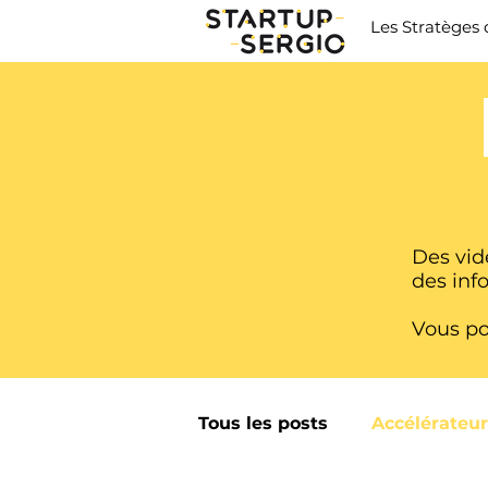
Les Stratèges 
Des vid
des inf
Vous po
Tous les posts
Accélérateu