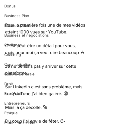
Bonus
Business Plan
Pour la première fois une de mes vidéos 
Business Model
atteint 1000 vues sur YouTube.
Business et négociations
Challenge
C’est peut-être un détail pour vous, 
mais pour moi ça veut dire beaucoup 🎶
Coaching
Communication
Je ne pensais pas y arriver sur cette 
plateforme.
Culture Générale
Droit
Sur LinkedIn c’est sans problème, mais 
sur YouTube j’ai bien galéré. 😩
Ecosystème
Entrepreneurs
Mais là ça décolle. 🚀
Ethique
Du coup j’ai envie de fêter. 🥳
Etudes de marchés