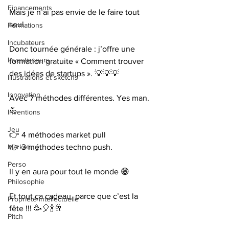
Financements
Mais je n’ai pas envie de le faire tout 
seul.
Formations
Incubateurs
Donc tournée générale : j’offre une 
Investisseurs
formation gratuite « Comment trouver 
des idées de startups ». 💡💡💡
Illustrations et sketchs
Innovation
Avec 7 méthodes différentes. Yes man. 
💪
Inventions
Jeu
👉 4 méthodes market pull
👉 3 méthodes techno push.
Marketing
Perso
Il y en aura pour tout le monde 😁
Philosophie
Et tout ça cadeau, parce que c’est la 
Propriété intellectuelle
fête !!! 🥳🎈🍾🥂
Pitch