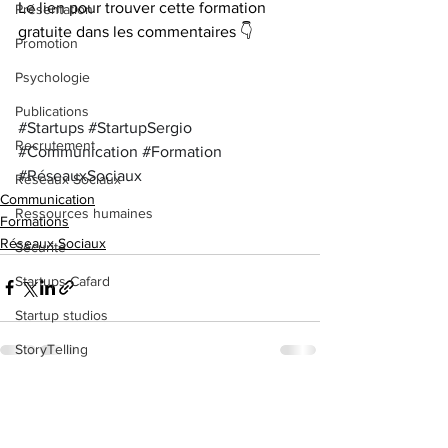
Le lien pour trouver cette formation 
Présentation
gratuite dans les commentaires 👇
Promotion
Psychologie
Publications
#Startups
#StartupSergio
Recrutement
#Communication
#Formation
#RéseauxSociaux
Réseaux Sociaux
Communication
Ressources humaines
Formations
Réseaux Sociaux
Sécurité
Startups Cafard
Startup studios
StoryTelling
Stratégies
Voir tout
Posts récents
Tutoriels