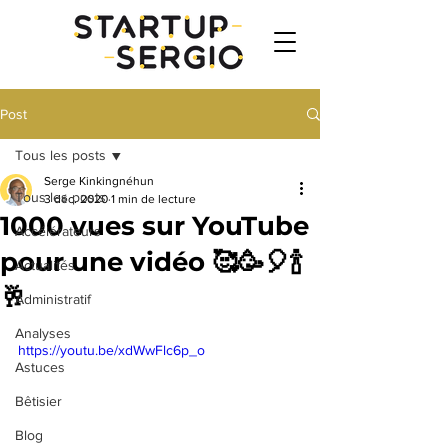
Post
Tous les posts
Serge Kinkingnéhun
Tous les posts
3 déc. 2020
1 min de lecture
1000 vues sur YouTube
Accélérateurs
pour une vidéo 🥰🥳🎈🍾
Actualités
🥂
Administratif
Analyses
https://youtu.be/xdWwFlc6p_o
Astuces
Bêtisier
Blog