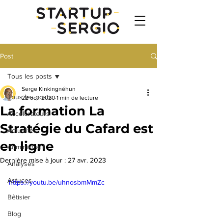
Post
Tous les posts
Serge Kinkingnéhun
Tous les posts
22 oct. 2020
1 min de lecture
La formation La
Accélérateurs
Stratégie du Cafard est
Actualités
en ligne
Administratif
Dernière mise à jour :
27 avr. 2023
Analyses
Astuces
https://youtu.be/uhnosbmMmZc
Bêtisier
Blog