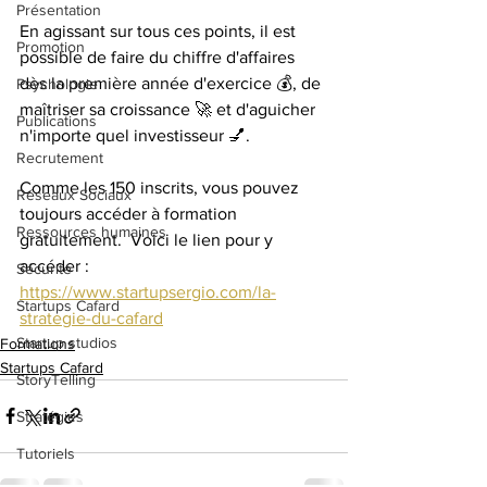
Présentation
En agissant sur tous ces points, il est 
Promotion
possible de faire du chiffre d'affaires 
dès la première année d'exercice 💰, de 
Psychologie
maîtriser sa croissance 🚀 et d'aguicher 
Publications
n'importe quel investisseur 💅.  
Recrutement
Comme les 150 inscrits, vous pouvez 
Réseaux Sociaux
toujours accéder à formation 
Ressources humaines
gratuitement.  Voici le lien pour y 
accéder :   
Sécurité
https://www.startupsergio.com/la-
Startups Cafard
strategie-du-cafard
Startup studios
Formations
Startups Cafard
StoryTelling
Stratégies
Tutoriels