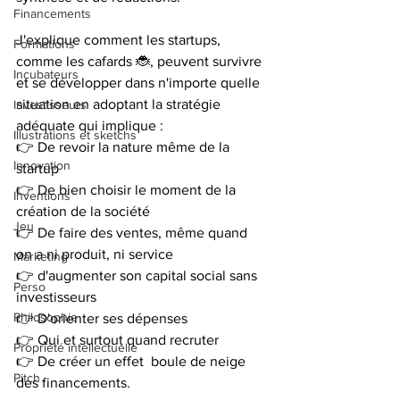
Financements
J'explique comment les startups, 
Formations
comme les cafards 🐞, peuvent survivre 
Incubateurs
et se développer dans n'importe quelle 
situation en adoptant la stratégie 
Investisseurs
adéquate qui implique : 
Illustrations et sketchs
👉 De revoir la nature même de la 
Innovation
startup 
👉 De bien choisir le moment de la 
Inventions
création de la société 
Jeu
👉 De faire des ventes, même quand 
on a ni produit, ni service 
Marketing
👉 d'augmenter son capital social sans 
Perso
investisseurs 
Philosophie
👉 D'orienter ses dépenses 
👉 Qui et surtout quand recruter 
Propriété intellectuelle
👉 De créer un effet  boule de neige 
Pitch
des financements.