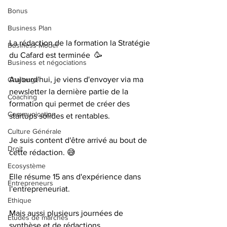
Bonus
Business Plan
La rédaction de la formation la Stratégie 
Business Model
du Cafard est terminée  🥳  
Business et négociations
Aujourd'hui, je viens d'envoyer via ma 
Challenge
newsletter la dernière partie de la 
Coaching
formation qui permet de créer des 
Communication
startups solides et rentables.  
Culture Générale
Je suis content d'être arrivé au bout de 
Droit
cette rédaction. 😅  
Ecosystème
Elle résume 15 ans d'expérience dans 
Entrepreneurs
l'entrepreneuriat.  
Ethique
Mais aussi plusieurs journées de 
Etudes de marchés
synthèse et de rédactions.  