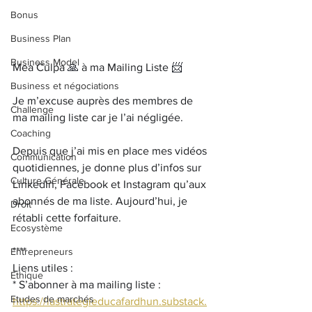
Bonus
Business Plan
Business Model
Mea Culpa 
🙏 
à ma Mailing Liste 
📨
Business et négociations
Je m’excuse auprès des membres de 
Challenge
ma mailing liste car je l’ai négligée. 
Coaching
Depuis que j’ai mis en place mes vidéos 
Communication
quotidiennes, je donne plus d’infos sur 
Culture Générale
LinkedIn, Facebook et Instagram qu’aux 
abonnés de ma liste. Aujourd’hui, je 
Droit
rétabli cette forfaiture.
Ecosystème
****
Entrepreneurs
Liens utiles :
Ethique
* S’abonner à ma mailing liste : 
Etudes de marchés
https://lastrategieducafardhun.substack.