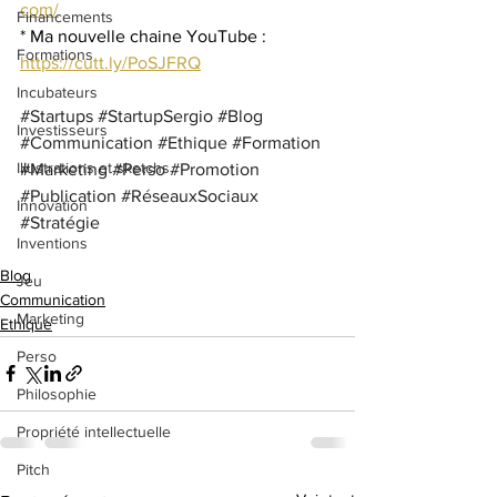
com/
Financements
* Ma nouvelle chaine YouTube : 
Formations
https://cutt.ly/PoSJFRQ
Incubateurs
#Startups
#StartupSergio
#Blog
Investisseurs
#Communication
#Ethique
#Formation
Illustrations et sketchs
#Marketing
#Perso
#Promotion
#Publication
#RéseauxSociaux
Innovation
#Stratégie
Inventions
Blog
Jeu
Communication
Marketing
Ethique
Perso
Philosophie
Propriété intellectuelle
Pitch