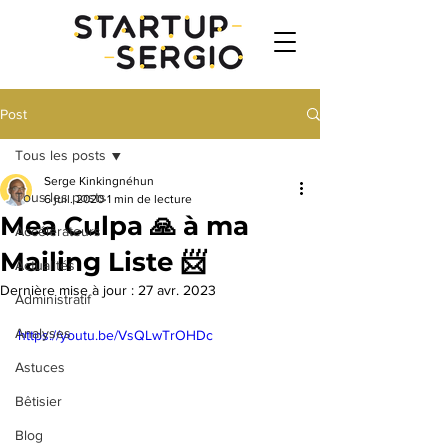
Post
Tous les posts
Serge Kinkingnéhun
Tous les posts
6 juil. 2020
1 min de lecture
Mea Culpa 🙏 à ma
Accélérateurs
Mailing Liste 📨
Actualités
Dernière mise à jour :
27 avr. 2023
Administratif
Analyses
https://youtu.be/VsQLwTrOHDc
Astuces
Bêtisier
Blog