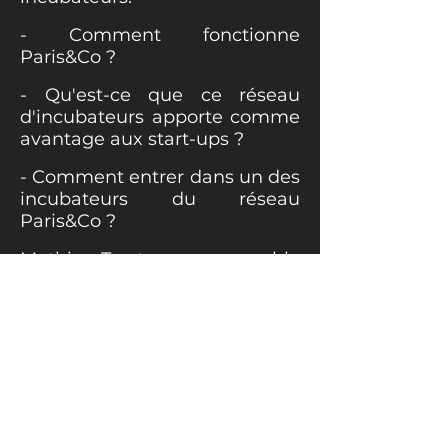
- Comment fonctionne
Paris&Co ?
- Qu'est-ce que ce réseau
d'incubateurs apporte comme
avantage aux start-ups ?
- Comment entrer dans un des
incubateurs du réseau
Paris&Co ?
Mathieu Trystram, responsable
de l'incubateur Tech Care du
réseau Paris&Co nous explique
tout et passe un message à
l'écosystème.
Pour accéder à la
présentation, il vous suffit de
vous inscrire sur mon blog.