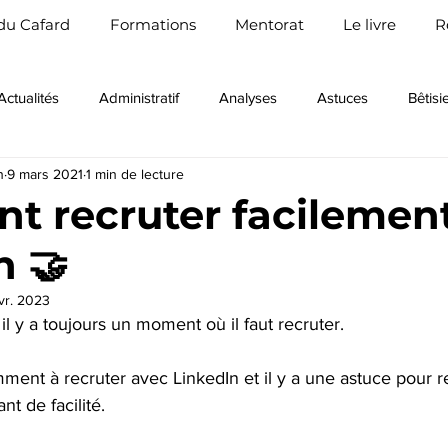
du Cafard
Formations
Mentorat
Le livre
R
Actualités
Administratif
Analyses
Astuces
Bêtisi
n
9 mars 2021
1 min de lecture
l
Business et négociations
Challenge
Coaching
 recruter facilemen
n 🤝
Ecosystème
Entrepreneurs
Ethique
Etudes de march
vr. 2023
il y a toujours un moment où il faut recruter.
Investisseurs
Illustrations et sketchs
Innovation
Inve
ent à recruter avec LinkedIn et il y a une astuce pour r
t de facilité.  