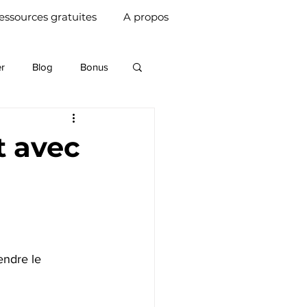
essources gratuites
A propos
er
Blog
Bonus
Communication
t avec
és
Financements
ntions
Jeu
endre le 