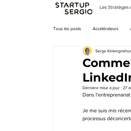
Les Stratèges 
Tous les posts
Accélérateurs
Serge Kinkingnéhu
Business Plan
Business Mode
Comment
LinkedI
Culture Générale
Droit
Dernière mise à jour :
27 a
Dans l'entreprenariat 
Formations
Incubateurs
Je me suis mis récemm
processus déconcertan
Marketing
Perso