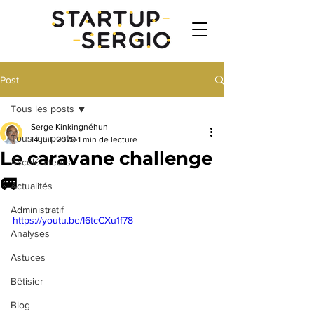
Post
Tous les posts
Serge Kinkingnéhun
Tous les posts
14 juil. 2020
1 min de lecture
Le caravane challenge
Accélérateurs
🚐
Actualités
Administratif
https://youtu.be/I6tcCXu1f78
Analyses
Astuces
Bêtisier
Blog