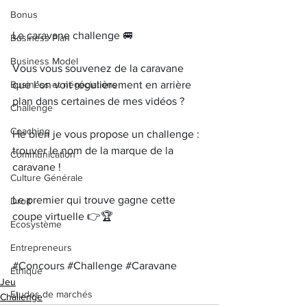
Bonus
Le caravane challenge 
🚐
Business Plan
Business Model
Vous vous souvenez de la caravane 
que l’on voit régulièrement en arrière 
Business et négociations
plan dans certaines de mes vidéos ? 
Challenge
Coaching
He bien je vous propose un challenge : 
trouver le nom de la marque de la 
Communication
caravane !
Culture Générale
Le premier qui trouve gagne cette 
Droit
coupe virtuelle 
👉🏆
Ecosystème
Entrepreneurs
#Concours
#Challenge
#Caravane
Ethique
Jeu
Etudes de marchés
Challenge