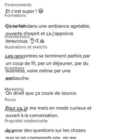
Financements
Et c'est super ! 😃  
Formations
Ça se fait dans une ambiance agréable, 
Incubateurs
ouverte d'esprit et ça j'apprécie 
Investisseurs
beaucoup. 👌🤙🙏  
Illustrations et sketchs
Les rencontres se terminent parfois par 
Innovation
un coup de fil, par un déjeuner, par du 
Inventions
business, voire même par une 
embauche.  
Jeu
Marketing
On dirait que ça coule de source.  
Perso
Pour ça, je me mets en mode curieux et 
Philosophie
ouvert à la conversation.  
Propriété intellectuelle
Je pose des questions sur les choses 
Pitch
que je ne comprends pas, on me 