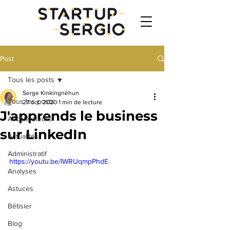
Post
Tous les posts
Serge Kinkingnéhun
Tous les posts
27 oct. 2020
1 min de lecture
J'apprends le business
Accélérateurs
sur LinkedIn
Actualités
Administratif
https://youtu.be/IWRUqmpPhdE
Analyses
Astuces
Bêtisier
Blog