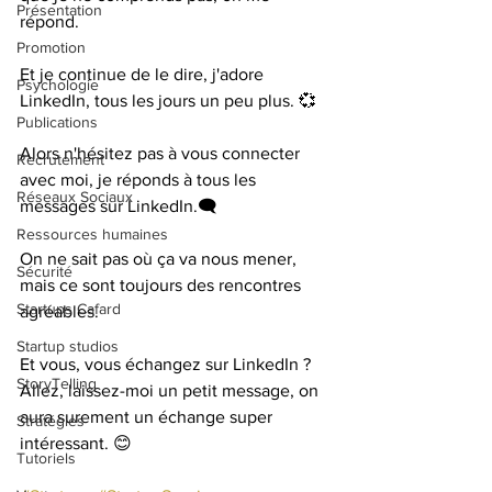
Présentation
répond.  
Promotion
Et je continue de le dire, j'adore 
Psychologie
LinkedIn, tous les jours un peu plus. 💞  
Publications
Alors n'hésitez pas à vous connecter 
Recrutement
avec moi, je réponds à tous les 
Réseaux Sociaux
messages sur LinkedIn.🗨  
Ressources humaines
On ne sait pas où ça va nous mener, 
Sécurité
mais ce sont toujours des rencontres 
Startups Cafard
agréables.  
Startup studios
Et vous, vous échangez sur LinkedIn ?  
StoryTelling
Allez, laissez-moi un petit message, on 
aura surement un échange super 
Stratégies
intéressant. 😊  
Tutoriels