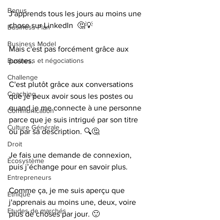
Bonus
J'apprends tous les jours au moins une 
chose sur LinkedIn  🤔💡  
Business Plan
Business Model
Mais c'est pas forcément grâce aux 
postes.  
Business et négociations
Challenge
C'est plutôt grâce aux conversations 
Coaching
que je peux avoir sous les postes ou 
quand je me connecte à une personne 
Communication
parce que je suis intrigué par son titre 
Culture Générale
ou par sa description. 🔍🤔  
Droit
Je fais une demande de connexion, 
Ecosystème
puis j’échange pour en savoir plus.  
Entrepreneurs
Comme ça, je me suis aperçu que 
Ethique
j'apprenais au moins une, deux, voire 
Etudes de marchés
plus de choses par jour. 🙂  