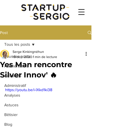
Post
Tous les posts
Serge Kinkingnéhun
Tous les posts
16 déc. 2020
1 min de lecture
Yes Man rencontre
Accélérateurs
Silver Innov' 🔥
Actualités
Administratif
https://youtu.be/i-lXkd1ki38
Analyses
Astuces
Bêtisier
Blog