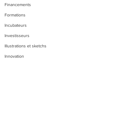
Financements
Formations
Incubateurs
Investisseurs
Illustrations et sketchs
Innovation
Inventions
Jeu
Marketing
Perso
Philosophie
Propriété intellectuelle
Commentaires
Pitch