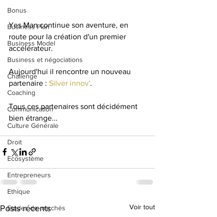
Bonus
Yes Man continue son aventure, en 
Business Plan
route pour la création d'un premier 
Business Model
accélérateur.
Business et négociations
Aujourd'hui il rencontre un nouveau 
Challenge
partenaire : 
Silver innov'
.
Coaching
Tous ces partenaires sont décidément 
Communication
bien étrange...
Culture Générale
Droit
Ecosystème
Entrepreneurs
Ethique
Voir tout
Posts récents
Etudes de marchés